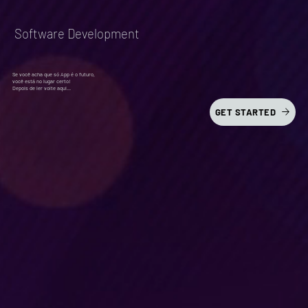
Software Development
Se você acha que só App é o futuro,
você está no lugar certo!
Depois de ler volte aqui...
GET STARTED